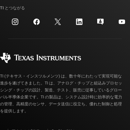
TI API スイート
クロスリファレンス検索
TI とつながる
イベント
myTI 法人アカウント
カスタマー・サポート・センター
投資家向け情報
配送、お支払い、および税金
パッケージ
製造
ご注文に関する FAQ
品質と信頼性
コーポレート・シティズンシップ
販売特約店
myTI アカウントの FAQ
TI (テキサス・インスツルメンツ) は、数十年にわたって実現可能な
進歩を遂げてきました。TI は、アナログ・チップと組込みプロセッ
シング・チップの設計、製造、テスト、販売に従事しているグロー
バル半導体企業です。TI の製品は、システム設計時に効率的な電力
の管理、高精度のセンサ、データ送信に役立ち、優れた制御と処理
を提供します。