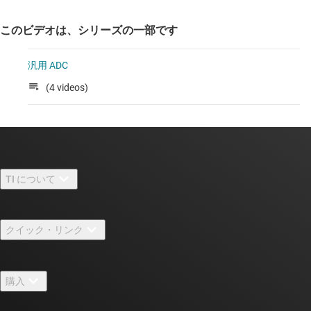
このビデオは、シリーズの一部です
汎用 ADC
(4 videos)
TI について
TI の概要
クイック・リンク
採用情報
お問い合わせ
ニュース
購入
TI E2E™ 設計サポート・フォーラム
ストーリー | チップ開発の舞台裏