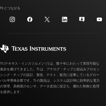
TI API スイート
クロスリファレンス検索
TI とつながる
イベント
myTI 法人アカウント
カスタマー・サポート・センター
投資家向け情報
配送、お支払い、および税金
パッケージ
製造
ご注文に関する FAQ
品質と信頼性
コーポレート・シティズンシップ
販売特約店
myTI アカウントの FAQ
TI (テキサス・インスツルメンツ) は、数十年にわたって実現可能な
進歩を遂げてきました。TI は、アナログ・チップと組込みプロセッ
シング・チップの設計、製造、テスト、販売に従事しているグロー
バル半導体企業です。TI の製品は、システム設計時に効率的な電力
の管理、高精度のセンサ、データ送信に役立ち、優れた制御と処理
を提供します。