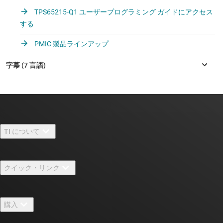
TPS65215-Q1 ユーザープログラミング ガイドにアクセス
する
PMIC 製品ラインアップ
TI について
TI の概要
クイック・リンク
採用情報
お問い合わせ
ニュース
購入
TI E2E™ 設計サポート・フォーラム
ストーリー | チップ開発の舞台裏