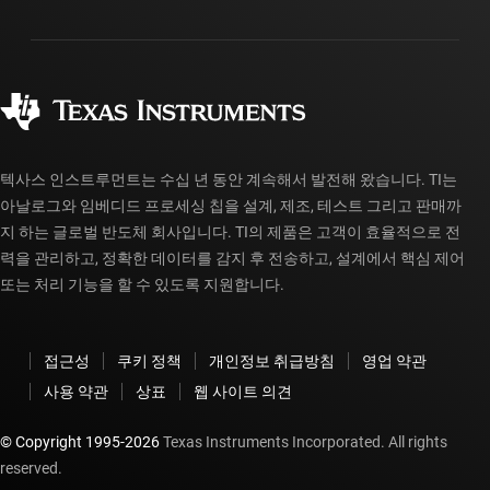
패키징
제조
주문 FAQ
품질 및 안정성
사회 공헌
공인 유통업체
myTI 계정 FAQ
텍사스 인스트루먼트는 수십 년 동안 계속해서 발전해 왔습니다. TI는
아날로그와 임베디드 프로세싱 칩을 설계, 제조, 테스트 그리고 판매까
지 하는 글로벌 반도체 회사입니다. TI의 제품은 고객이 효율적으로 전
력을 관리하고, 정확한 데이터를 감지 후 전송하고, 설계에서 핵심 제어
또는 처리 기능을 할 수 있도록 지원합니다.
접근성
쿠키 정책
개인정보 취급방침
영업 약관
사용 약관
상표
웹 사이트 의견
© Copyright 1995-
2026
Texas Instruments Incorporated. All rights
reserved.