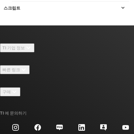
TI 기업 정보
TI 기업 정보 개요
빠른 링크
채용
연락처
뉴스룸
구매
TI E2E™ 설계 지원 포럼
우리의 이야기 | 칩을 만드는 사람들
TI API 제품군
대체품 검색
TI 에 문의하기
이벤트
myTI 회사 계정
고객 지원 센터
투자 관계
배송, 결제 및 세금