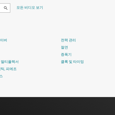
모든 비디오 보기
라이버
전력 관리
절연
증폭기
및 멀티플렉서
클록 및 타이밍
햅틱, 피에조
스