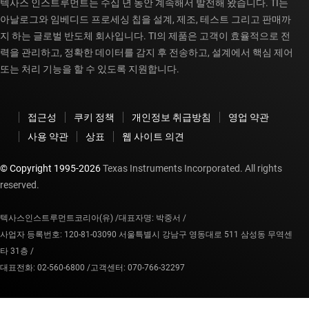
텍사스 인스트루먼트는 수십 년 동안 계속해서 발전해 왔습니다. TI는
아날로그와 임베디드 프로세싱 칩을 설계, 제조, 테스트 그리고 판매까
지 하는 글로벌 반도체 회사입니다. TI의 제품은 고객이 효율적으로 전
력을 관리하고, 정확한 데이터를 감지 후 전송하고, 설계에서 핵심 제어
또는 처리 기능을 할 수 있도록 지원합니다.
접근성
쿠키 정책
개인정보 취급방침
영업 약관
사용 약관
상표
웹 사이트 의견
© Copyright 1995-
2026
Texas Instruments Incorporated. All rights
reserved.
텍사스인스트루먼트코리아(유) /
대표자명: 박중서 /
사업자 등록번호: 120-81-03090 서울특별시 강남구 영동대로 511 삼성동 무역센
타 31층 /
대표전화: 02-560-6800 /
고객센터: 070-766-32297