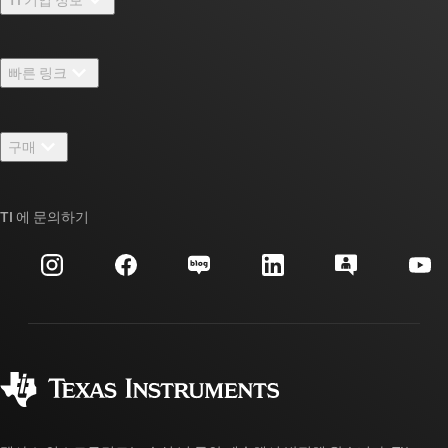
TI 기업 정보 개요
빠른 링크
채용
연락처
뉴스룸
구매
TI E2E™ 설계 지원 포럼
우리의 이야기 | 칩을 만드는 사람들
TI API 제품군
대체품 검색
TI 에 문의하기
이벤트
myTI 회사 계정
고객 지원 센터
투자 관계
배송, 결제 및 세금
패키징
제조
주문 FAQ
품질 및 안정성
사회 공헌
공인 유통업체
myTI 계정 FAQ