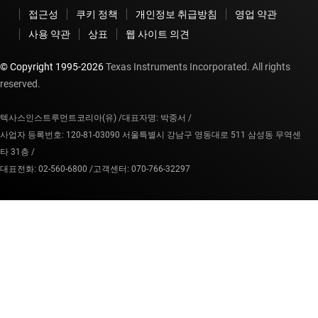
접근성
쿠키 정책
개인정보 취급방침
영업 약관
사용 약관
상표
웹 사이트 의견
© Copyright 1995-
2026
Texas Instruments Incorporated. All rights
reserved.
텍사스인스트루먼트코리아(유) /
대표자명: 박중서 /
사업자 등록번호: 120-81-03090 서울특별시 강남구 영동대로 511 삼성동 무역센
타 31층 /
대표전화: 02-560-6800 /
고객센터: 070-766-32297