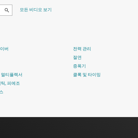
모든 비디오 보기
라이버
전력 관리
절연
증폭기
및 멀티플렉서
클록 및 타이밍
햅틱, 피에조
스