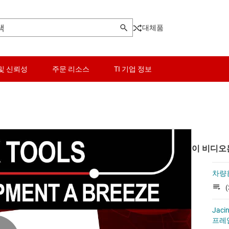
대체품
및 신뢰성
주문 리소스
TI 기업 정보
이 비디오
차량용
(
Jac
프레