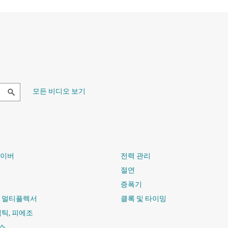
모든 비디오 보기
라이버
전력 관리
절연
증폭기
및 멀티플렉서
클록 및 타이밍
햅틱, 피에조
스