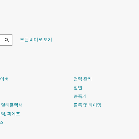
모든 비디오 보기
라이버
전력 관리
절연
증폭기
및 멀티플렉서
클록 및 타이밍
햅틱, 피에조
스