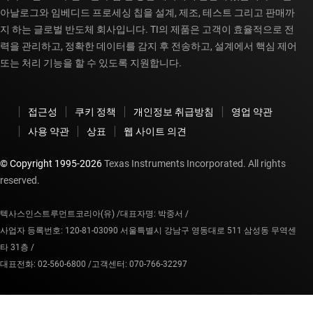
아날로그와 임베디드 프로세싱 칩을 설계, 제조, 테스트 그리고 판매까
지 하는 글로벌 반도체 회사입니다. TI의 제품은 고객이 효율적으로 전
력을 관리하고, 정확한 데이터를 감지 후 전송하고, 설계에서 핵심 제어
또는 처리 기능을 할 수 있도록 지원합니다.
접근성
쿠키 정책
개인정보 취급방침
영업 약관
사용 약관
상표
웹 사이트 의견
© Copyright 1995-
2026
Texas Instruments Incorporated. All rights
reserved.
텍사스인스트루먼트코리아(유) /
대표자명: 박중서 /
사업자 등록번호: 120-81-03090 서울특별시 강남구 영동대로 511 삼성동 무역센
타 31층 /
대표전화: 02-560-6800 /
고객센터: 070-766-32297