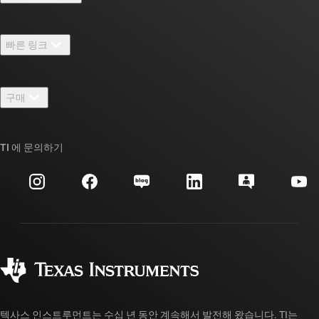
TI 기업 정보 개요
빠른 링크
채용
연락처
뉴스룸
구매
TI E2E™ 설계 지원 포럼
우리의 이야기 | 칩을 만드는 사람들
TI API 제품군
대체품 검색
TI 에 문의하기
이벤트
myTI 회사 계정
고객 지원 센터
투자 관계
배송, 결제 및 세금
패키징
제조
주문 FAQ
품질 및 안정성
사회 공헌
공인 유통업체
myTI 계정 FAQ
텍사스 인스트루먼트는 수십 년 동안 계속해서 발전해 왔습니다. TI는