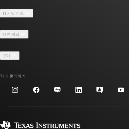
TI 기업 정보
TI 기업 정보 개요
빠른 링크
채용
연락처
뉴스룸
구매
TI E2E™ 설계 지원 포럼
우리의 이야기 | 칩을 만드는 사람들
TI API 제품군
대체품 검색
TI 에 문의하기
이벤트
myTI 회사 계정
고객 지원 센터
투자 관계
배송, 결제 및 세금
패키징
제조
주문 FAQ
품질 및 안정성
사회 공헌
공인 유통업체
myTI 계정 FAQ