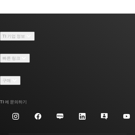
TI 기업 정보
TI 기업 정보 개요
빠른 링크
채용
연락처
뉴스룸
구매
TI E2E™ 설계 지원 포럼
우리의 이야기 | 칩을 만드는 사람들
TI API 제품군
대체품 검색
TI 에 문의하기
이벤트
myTI 회사 계정
고객 지원 센터
투자 관계
배송, 결제 및 세금
패키징
제조