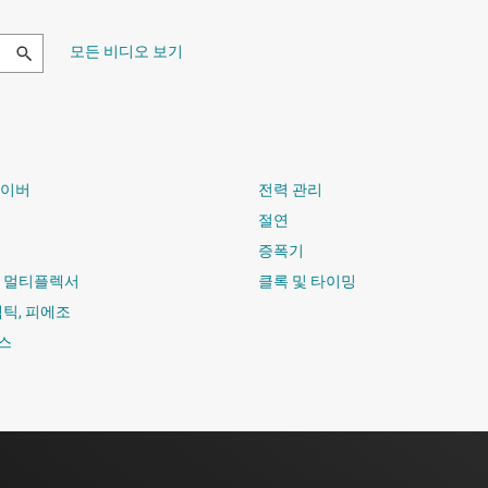
모든 비디오 보기
라이버
전력 관리
절연
증폭기
및 멀티플렉서
클록 및 타이밍
햅틱, 피에조
스