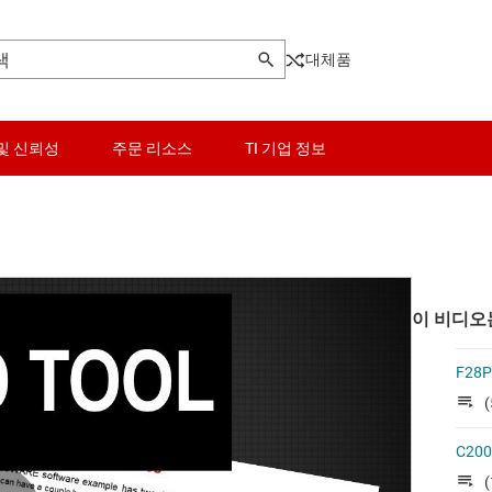
대체품
및 신뢰성
주문 리소스
TI 기업 정보
이 비디오
F28
(
C200
(