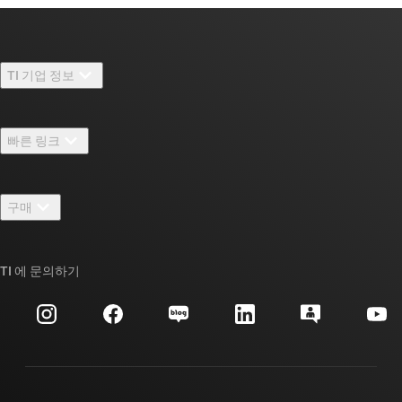
TI 기업 정보
TI 기업 정보 개요
빠른 링크
채용
연락처
뉴스룸
구매
TI E2E™ 설계 지원 포럼
우리의 이야기 | 칩을 만드는 사람들
TI API 제품군
대체품 검색
TI 에 문의하기
이벤트
myTI 회사 계정
고객 지원 센터
투자 관계
배송, 결제 및 세금
패키징
제조
주문 FAQ
품질 및 안정성
사회 공헌