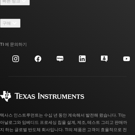
빠른 링크
채용
연락처
뉴스룸
구매
TI E2E™ 설계 지원 포럼
우리의 이야기 | 칩을 만드는 사람들
TI API 제품군
대체품 검색
TI 에 문의하기
이벤트
myTI 회사 계정
고객 지원 센터
투자 관계
배송, 결제 및 세금
패키징
제조
주문 FAQ
품질 및 안정성
사회 공헌
공인 유통업체
myTI 계정 FAQ
텍사스 인스트루먼트는 수십 년 동안 계속해서 발전해 왔습니다. TI는
아날로그와 임베디드 프로세싱 칩을 설계, 제조, 테스트 그리고 판매까
지 하는 글로벌 반도체 회사입니다. TI의 제품은 고객이 효율적으로 전