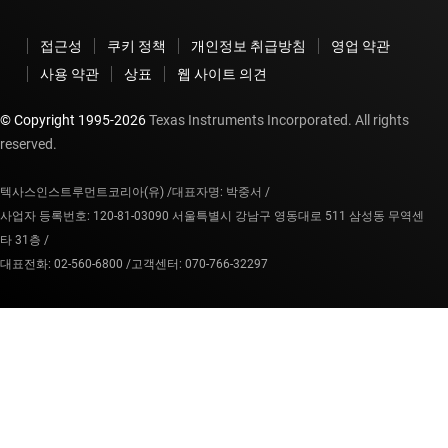
접근성
쿠키 정책
개인정보 취급방침
영업 약관
사용 약관
상표
웹 사이트 의견
© Copyright 1995-
2026
Texas Instruments Incorporated. All rights
reserved.
텍사스인스트루먼트코리아(유) /
대표자명: 박중서 /
사업자 등록번호: 120-81-03090 서울특별시 강남구 영동대로 511 삼성동 무역센
타 31층 /
대표전화: 02-560-6800 /
고객센터: 070-766-32297