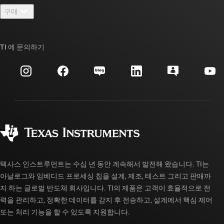
뉴스룸
구매
TI E2E™ 설계 지원 포럼
우리의 이야기 | 칩을 만드는 사람들
TI API 제품군
대체품 검색
TI 에 문의하기
이벤트
myTI 회사 계정
고객 지원 센터
투자 관계
배송, 결제 및 세금
패키징
제조
주문 FAQ
품질 및 안정성
사회 공헌
공인 유통업체
myTI 계정 FAQ
텍사스 인스트루먼트는 수십 년 동안 계속해서 발전해 왔습니다. TI는
아날로그와 임베디드 프로세싱 칩을 설계, 제조, 테스트 그리고 판매까
지 하는 글로벌 반도체 회사입니다. TI의 제품은 고객이 효율적으로 전
력을 관리하고, 정확한 데이터를 감지 후 전송하고, 설계에서 핵심 제어
또는 처리 기능을 할 수 있도록 지원합니다.