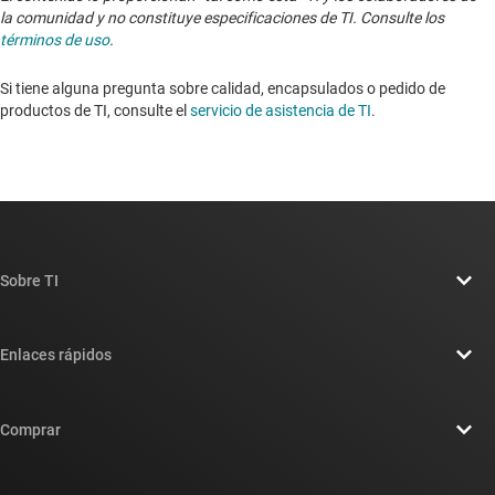
la comunidad y no constituye especificaciones de TI. Consulte los
términos de uso
.
Si tiene alguna pregunta sobre calidad, encapsulados o pedido de
productos de TI, consulte el
servicio de asistencia de TI
. ​​​​​​​​​​​​​​
Sobre TI
Información general sobre Acerca de TI
Enlaces rápidos
Carreras laborales
Contáctenos
Sala de redacción
Comprar
Foros de soporte de diseño de TI E2E™
Nuestras historias | Detrás del chip
Suites de API de TI