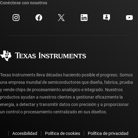
Búsqueda de referencias cruzadas
Conéctese con nosotros
Eventos
Cuentas de empresa myTI
Centro de atención al cliente
Relaciones con los inversionistas
Envío, pago e impuestos
Empaque
Fabricación
Preguntas frecuentes sobre pedidos
Calidad y confiabilidad
Ciudadanía corporativa
Distribuidores autorizados
Preguntas frecuentes sobre la cuenta myTI
Texas Instruments lleva décadas haciendo posible el progreso. Somos
una empresa mundial de semiconductores que diseña, fabrica, prueba
y vende chips de procesamiento analógico e integrado. Nuestros
productos ayudan a nuestros clientes a gestionar eficazmente la
energía, a detectar y transmitir datos con precisión y a proporcionar
un control o procesamiento centralizado en sus diseños.
Accesibilidad
Política de cookies
Política de privacidad