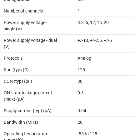
Number of channels
1
Power supply voltage -
3.3, 5, 12, 16, 20
single (V)
Power supply voltage - dual
+/-10, +/-2.5, +/-5
(V)
Protocols
Analog
Ron (typ) (Ω)
125
CON (typ) (pF)
30
ON-state leakage current
0.3
(max) (µA)
Supply current (typ) (µA)
0.04
Bandwidth (MHz)
20
Operating temperature
-55 to 125
range (°C)