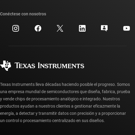
Foros de soporte de diseño de TI E2E™
Nuestras historias | Detrás del chip
Suites de API de TI
Búsqueda de referencias cruzadas
Conéctese con nosotros
Eventos
Cuentas de empresa myTI
Centro de atención al cliente
Relaciones con los inversionistas
Envío, pago e impuestos
Empaque
Fabricación
Preguntas frecuentes sobre pedidos
Calidad y confiabilidad
Ciudadanía corporativa
Distribuidores autorizados
Preguntas frecuentes sobre la cuenta myTI
Texas Instruments lleva décadas haciendo posible el progreso. Somos
una empresa mundial de semiconductores que diseña, fabrica, prueba
y vende chips de procesamiento analógico e integrado. Nuestros
productos ayudan a nuestros clientes a gestionar eficazmente la
energía, a detectar y transmitir datos con precisión y a proporcionar
un control o procesamiento centralizado en sus diseños.