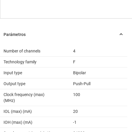
Number of channels
4
Technology family
F
Input type
Bipolar
Output type
Push-Pull
Clock frequency (max)
100
(MHz)
IOL (max) (mA)
20
IOH (max) (mA)
-1