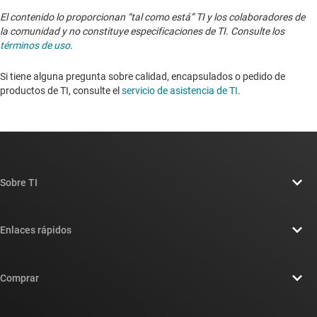
El contenido lo proporcionan “tal como está” TI y los colaboradores de
la comunidad y no constituye especificaciones de TI. Consulte los
términos de uso
.
Si tiene alguna pregunta sobre calidad, encapsulados o pedido de
productos de TI, consulte el
servicio de asistencia de TI
. ​​​​​​​​​​​​​​
Sobre TI
Información general sobre Acerca de TI
Enlaces rápidos
Carreras laborales
Contáctenos
Sala de redacción
Comprar
Foros de soporte de diseño de TI E2E™
Nuestras historias | Detrás del chip
Suites de API de TI