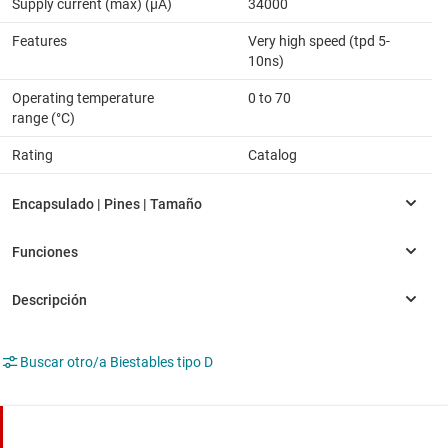
Supply current (max) (µA)
34000
Features
Very high speed (tpd 5-
10ns)
Operating temperature
0 to 70
range (°C)
Rating
Catalog
Buscar otro/a Biestables tipo D