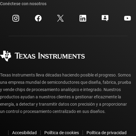
Búsqueda de referencias cruzadas
Conéctese con nosotros
Eventos
Cuentas de empresa myTI
Centro de atención al cliente
Relaciones con los inversionistas
Envío, pago e impuestos
Empaque
Fabricación
Preguntas frecuentes sobre pedidos
Calidad y confiabilidad
Ciudadanía corporativa
Distribuidores autorizados
Preguntas frecuentes sobre la cuenta myTI
Texas Instruments lleva décadas haciendo posible el progreso. Somos
una empresa mundial de semiconductores que diseña, fabrica, prueba
y vende chips de procesamiento analógico e integrado. Nuestros
productos ayudan a nuestros clientes a gestionar eficazmente la
energía, a detectar y transmitir datos con precisión y a proporcionar
un control o procesamiento centralizado en sus diseños.
Accesibilidad
Política de cookies
Política de privacidad