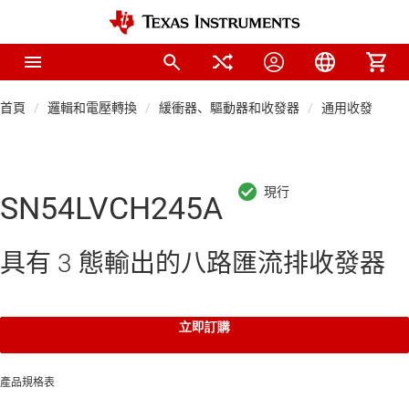
首頁
邏輯和電壓轉換
緩衝器、驅動器和收發器
通用收發器
SN54LVCH245A
具有 3 態輸出的八路匯流排收發器
立即訂購
產品規格表