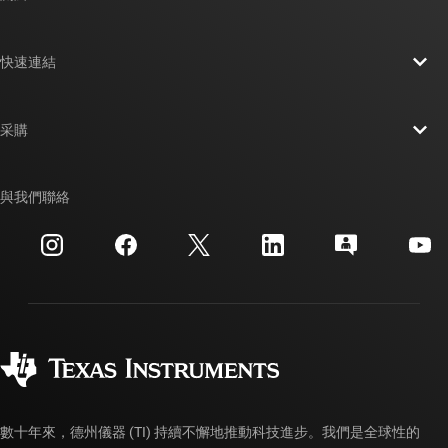
關於 TI 概覽
快速連結
人才招募
聯絡我們
新聞室
采購
TI E2E™ 設計支援論壇
我們的故事 | 晶片幕後
TI API 套件
交互參考搜索
與我們聯絡
活動
myTI 公司帳戶
客戶支援中心
投資人關系
運送、付款與稅金
封裝
製造
訂購 FAQ
品質與可靠性
企業公民
授權經銷商
myTI 帳戶常見問題解答
數十年來，德州儀器 (TI) 持續不懈地推動科技進步。我們是全球性的