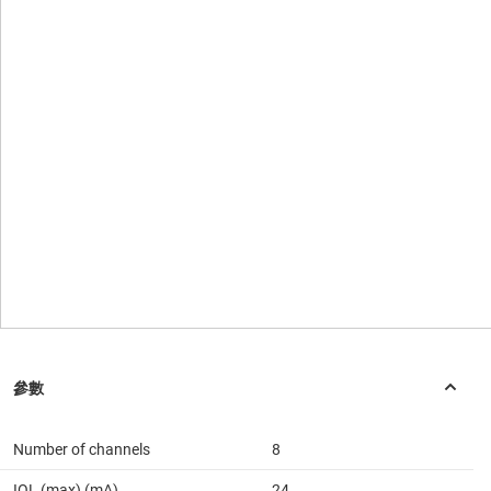
Number of channels
8
IOL (max) (mA)
24