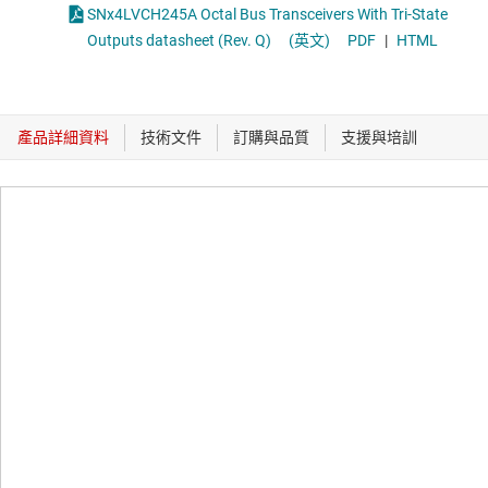
SNx4LVCH245A Octal Bus Transceivers With Tri-State
Outputs datasheet (Rev. Q)
(英文)
PDF
|
HTML