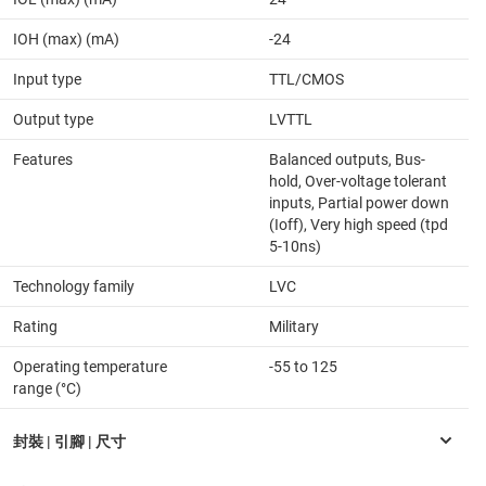
IOH (max) (mA)
-24
Input type
TTL/CMOS
Output type
LVTTL
Features
Balanced outputs, Bus-
hold, Over-voltage tolerant
inputs, Partial power down
(Ioff), Very high speed (tpd
5-10ns)
Technology family
LVC
Rating
Military
Operating temperature
-55 to 125
range (°C)