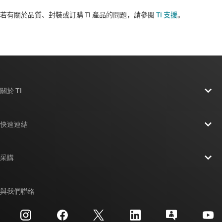
若有關於品質、封裝或訂購 TI 產品的問題，請參閱
TI 支援
。​​​​​​​​​​​​​​
關於 TI
關於 TI 概覽
快速連結
人才招募
聯絡我們
新聞室
采購
TI E2E™ 設計支援論壇
我們的故事 | 晶片幕後
TI API 套件
交互參考搜索
與我們聯絡
活動
myTI 公司帳戶
客戶支援中心