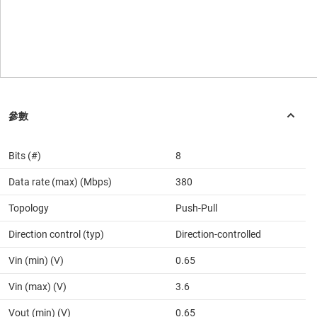
Bits (#)
8
Data rate (max) (Mbps)
380
Topology
Push-Pull
Direction control (typ)
Direction-controlled
Vin (min) (V)
0.65
Vin (max) (V)
3.6
Vout (min) (V)
0.65