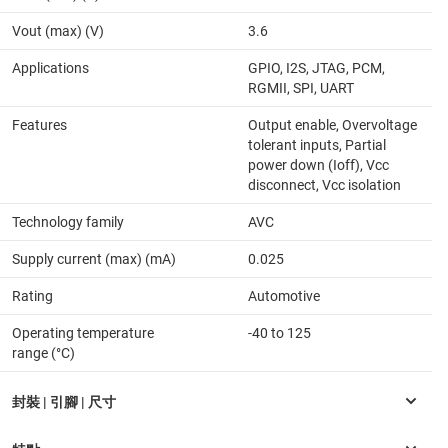
Vout (max) (V)
3.6
Applications
GPIO, I2S, JTAG, PCM,
RGMII, SPI, UART
Features
Output enable, Overvoltage
tolerant inputs, Partial
power down (Ioff), Vcc
disconnect, Vcc isolation
Technology family
AVC
Supply current (max) (mA)
0.025
Rating
Automotive
Operating temperature
-40 to 125
range (°C)