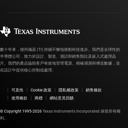
投資人關系
運送、付款與稅金
封裝
製造
訂購 FAQ
品質與可靠性
企業公民
授權經銷商
myTI 帳戶常見問題解答
數十年來，德州儀器 (TI) 持續不懈地推動科技進步。我們是全球性的
半導體公司，致力於設計、製造、測試和銷售類比及嵌入式處理晶
片。我們的產品協助客戶有效地管理電源、精確感測與傳送數據，並
在設計中提供核心控制或處理。
可及性
Cookie 政策
隱私權政策
銷售條款
使用條款
商標
網站意見回饋
© Copyright 1995-
2026
Texas Instruments Incorporated.保留所有權
利。