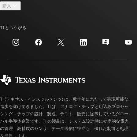
ニュース
購入
TI E2E™ 設計サポート・フォーラム
ストーリー | チップ開発の舞台裏
TI API スイート
クロスリファレンス検索
TI とつながる
イベント
myTI 法人アカウント
カスタマー・サポート・センター
投資家向け情報
配送、お支払い、および税金
パッケージ
製造
ご注文に関する FAQ
品質と信頼性
コーポレート・シティズンシップ
販売特約店
myTI アカウントの FAQ
TI (テキサス・インスツルメンツ) は、数十年にわたって実現可能な
進歩を遂げてきました。TI は、アナログ・チップと組込みプロセッ
シング・チップの設計、製造、テスト、販売に従事しているグロー
バル半導体企業です。TI の製品は、システム設計時に効率的な電力
の管理、高精度のセンサ、データ送信に役立ち、優れた制御と処理
を提供します。