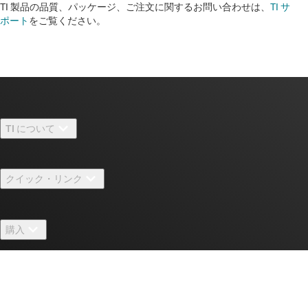
TI 製品の品質、パッケージ、ご注文に関するお問い合わせは、
TI サ
ポート
をご覧ください。
TI について
TI の概要
クイック・リンク
採用情報
お問い合わせ
ニュース
購入
TI E2E™ 設計サポート・フォーラム
ストーリー | チップ開発の舞台裏
TI API スイート
クロスリファレンス検索
TI とつながる
イベント
myTI 法人アカウント
カスタマー・サポート・センター