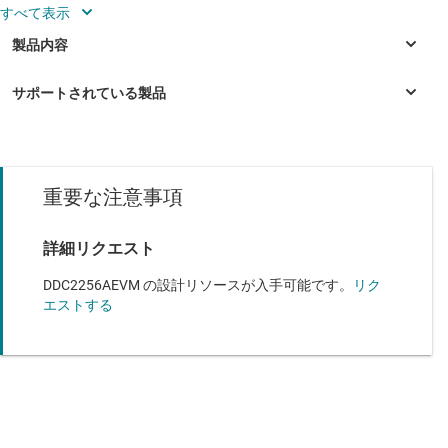
ャプチャと分析が可能
単純な実験にも高度な実験にも対応する、フレキシブ
ルな電源構成
さまざまな入力電圧構成に対応するため、幅広い使用
事例を評価可能
GUI ソフトウェアを使用すると、DDC2256A デバイス
重要な注意事項
のモードと機能を簡単に制御可能
DS10BR254
—
1.5Gbps、1:4 LVDS リピータ
SN65LVDS4
—
500Mbps LVDS シングル、高速レシーバ
詳細リクエスト
DDC2256AEVM の設計リソースが入手可能です。
リク
エストする
DDC2256A
—
256 チャネル、電流入力 A/D コンバータ