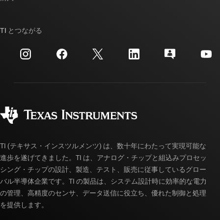
TI E2E™ 設計サポート・フォーラム
ストーリー | チップ開発の舞台裏
TI API スイート
クロスリファレンス検索
TI とつながる
イベント
myTI 法人アカウント
カスタマー・サポート・センター
投資家向け情報
配送、お支払い、および税金
パッケージ
製造
ご注文に関する FAQ
品質と信頼性
コーポレート・シティズンシップ
販売特約店
myTI アカウントの FAQ
TI (テキサス・インスツルメンツ) は、数十年にわたって実現可能な
進歩を遂げてきました。TI は、アナログ・チップと組込みプロセッ
シング・チップの設計、製造、テスト、販売に従事しているグロー
バル半導体企業です。TI の製品は、システム設計時に効率的な電力
の管理、高精度のセンサ、データ送信に役立ち、優れた制御と処理
を提供します。