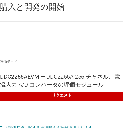
購入と開発の開始
LM4140
—
イネーブル ピン採用、0.1%、3ppm/℃、高精度、マイ
クロパワー、低ドロップアウト、シリーズ電圧リファレンス
TL1963A
—
逆電流と逆電圧の保護機能搭載、1.5A、20V、低ドロ
ップアウト電圧レギュレータ
評価ボード
TPS7A33
—
イネーブル搭載、1A、高 PSRR、負電圧、調整可能な
DDC2256AEVM
— DDC2256A 256 チャネル、電
低ドロップアウト電圧レギュレータ
流入力 A/D コンバータの評価モジュール
TPS7A47
—
イネーブル搭載、1A、36V、低ノイズ、高 PSRR、低
ドロップアウト電圧レギュレータ
リクエスト
TI の評価基板に関する標準契約約款が適用されます。