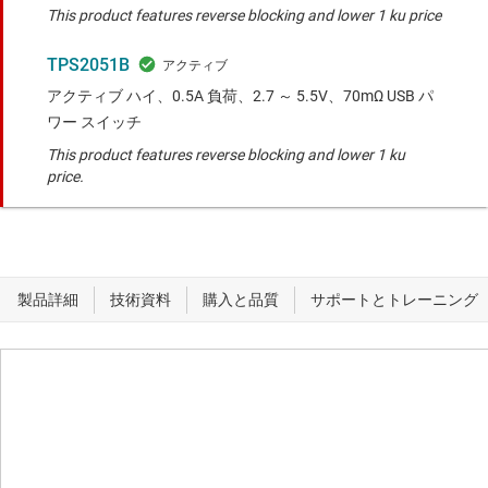
This product features reverse blocking and lower 1 ku price
TPS2051B
アクティブ ハイ、0.5A 負荷、2.7 ～ 5.5V、70mΩ USB パ
ワー スイッチ
This product features reverse blocking and lower 1 ku
price.