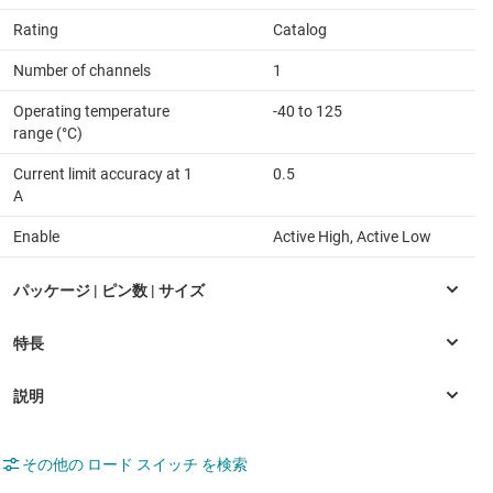
Rating
Catalog
Number of channels
1
Operating temperature
-40 to 125
range (°C)
Current limit accuracy at 1
0.5
A
Enable
Active High, Active Low
その他の ロード スイッチ を検索