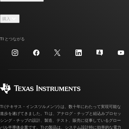
採用情報
お問い合わせ
ニュース
購入
TI E2E™ 設計サポート・フォーラム
ストーリー | チップ開発の舞台裏
TI API スイート
クロスリファレンス検索
TI とつながる
イベント
myTI 法人アカウント
カスタマー・サポート・センター
投資家向け情報
配送、お支払い、および税金
パッケージ
製造
ご注文に関する FAQ
品質と信頼性
コーポレート・シティズンシップ
販売特約店
myTI アカウントの FAQ
TI (テキサス・インスツルメンツ) は、数十年にわたって実現可能な
進歩を遂げてきました。TI は、アナログ・チップと組込みプロセッ
シング・チップの設計、製造、テスト、販売に従事しているグロー
バル半導体企業です。TI の製品は、システム設計時に効率的な電力