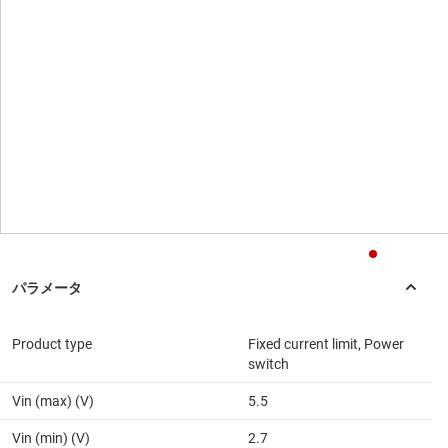
Product type
Fixed current limit, Power
switch
Vin (max) (V)
5.5
Vin (min) (V)
2.7