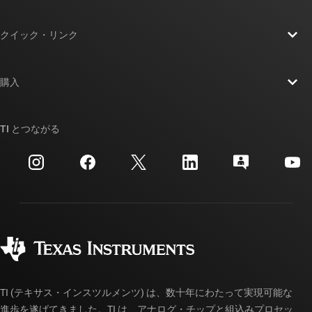
TI の概要
クイック・リンク
採用情報
お問い合わせ
ニュース
購入
TI E2E™ 設計サポート・フォーラム
ストーリー | チップ開発の舞台裏
TI API スイート
クロスリファレンス検索
TI とつながる
イベント
myTI 法人アカウント
カスタマー・サポート・センター
投資家向け情報
配送、お支払い、および税金
パッケージ
製造
ご注文に関する FAQ
品質と信頼性
コーポレート・シティズンシップ
販売特約店
myTI アカウントの FAQ
TI (テキサス・インスツルメンツ) は、数十年にわたって実現可能な
進歩を遂げてきました。TI は、アナログ・チップと組込みプロセッ