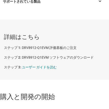
ル、またはパラレル モードで駆動
BDCとステッピング モーターは、正転、逆転、惰行、
ブレーキ モードをサポートし、完全に制御可能です
16 ビット シリアル ペリフェラル インターフェイス
DRV8906-Q1
—
車載、高度な診断機能搭載、40V、6A、6 チャネ
ル、ハーフブリッジ モーター ドライバ
(SPI) により、各種デバイスの設定や故障診断情報の
詳細はこちら
読み出しが簡単に行えます
DRV8908-Q1
—
車載、高度な診断機能搭載、40V、6A、8 チャネ
ル、ハーフブリッジ モーター ドライバ
DRV8912-Q1EVM 評価基板のご注文
DRV8910-Q1
—
車載、高度な診断機能搭載、40V、6A、10 チャネ
DRV8912-Q1EVM ソフトウェアのダウンロード
ル、ハーフブリッジ モーター ドライバ
ユーザー ガイドを読む
DRV8912-Q1
—
車載、高度な診断機能搭載、40V、6A、12 チャネ
ル、ハーフブリッジ モーター ドライバ
購入と開発の開始