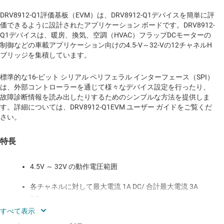
DRV8912-Q1評価基板（EVM）は、DRV8912-Q1デバイスを簡単に評
価できるように設計されたアプリケーション ボードです。DRV8912-
Q1デバイスは、暖房、換気、空調（HVAC）フラップDCモーターの
制御などの車載アプリケーション向けの4.5-V～32-Vの12チャネルH
ブリッジを集積しています。
標準的な16-ビット シリアル ペリフェラル インターフェース（SPI）
は、外部コントローラーを通じて様々なデバイス設定を行ったり、
故障診断情報を読み出したりするためのシンプルな方法を提供しま
す。詳細については、DRV8912-Q1EVM ユーザー ガイドをご覧くだ
さい。
特長
4.5V ～ 32V の動作電圧範囲
各チャネルに対して最大電流 1A DC/ 合計最大電流 3A
DC
ブラシ付きDC（BDC）モーターを独立、シーケンシャ