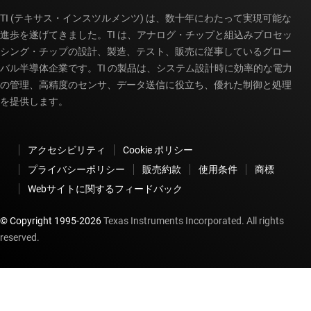
TI (テキサス・インスツルメンツ) は、数十年にわたって実現可能な
進歩を遂げてきました。TI は、アナログ・チップと組込みプロセッ
シング・チップの設計、製造、テスト、販売に従事しているグロー
バル半導体企業です。TI の製品は、システム設計時に効率的な電力
の管理、高精度のセンサ、データ送信に役立ち、優れた制御と処理
を提供します。
アクセシビリティ
Cookie ポリシー
プライバシーポリシー
販売約款
使用条件
商標
Webサイトに関するフィードバック
© Copyright 1995-
2026
Texas Instruments Incorporated. All rights
reserved.