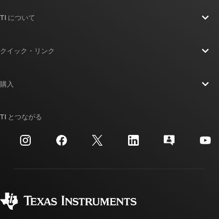
TI について
TI の概要
クイック・リンク
採用情報
お問い合わせ
ニュース
購入
TI E2E™ 設計サポート・フォーラム
ストーリー | チップ開発の舞台裏
TI API スイート
クロスリファレンス検索
TI とつながる
イベント
myTI 法人アカウント
カスタマー・サポート・センター
投資家向け情報
配送、お支払い、および税金
パッケージ
製造
ご注文に関する FAQ
品質と信頼性
コーポレート・シティズンシップ
販売特約店
myTI アカウントの FAQ