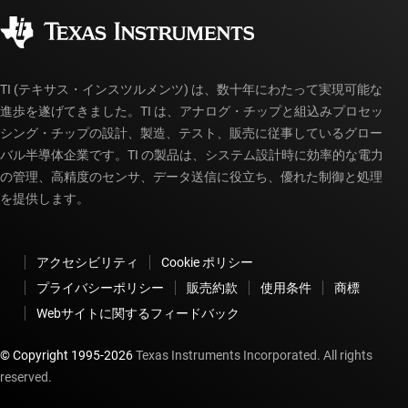
コーポレート・シティズンシップ
販売特約店
myTI アカウントの FAQ
TI (テキサス・インスツルメンツ) は、数十年にわたって実現可能な
進歩を遂げてきました。TI は、アナログ・チップと組込みプロセッ
シング・チップの設計、製造、テスト、販売に従事しているグロー
バル半導体企業です。TI の製品は、システム設計時に効率的な電力
の管理、高精度のセンサ、データ送信に役立ち、優れた制御と処理
を提供します。
アクセシビリティ
Cookie ポリシー
プライバシーポリシー
販売約款
使用条件
商標
Webサイトに関するフィードバック
© Copyright 1995-
2026
Texas Instruments Incorporated. All rights
reserved.