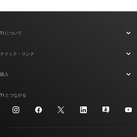
TI について
TI の概要
クイック・リンク
採用情報
お問い合わせ
ニュース
購入
TI E2E™ 設計サポート・フォーラム
ストーリー | チップ開発の舞台裏
TI API スイート
クロスリファレンス検索
TI とつながる
イベント
myTI 法人アカウント
カスタマー・サポート・センター
投資家向け情報
配送、お支払い、および税金
パッケージ
製造
ご注文に関する FAQ
品質と信頼性