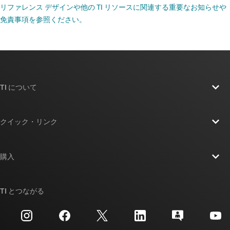
リファレンス デザインや他の TI リソースに関連する重要なお知らせや
免責事項を参照ください。
TI について
TI の概要
クイック・リンク
採用情報
お問い合わせ
ニュース
購入
TI E2E™ 設計サポート・フォーラム
ストーリー | チップ開発の舞台裏
TI API スイート
クロスリファレンス検索
TI とつながる
イベント
myTI 法人アカウント
カスタマー・サポート・センター
投資家向け情報
配送、お支払い、および税金