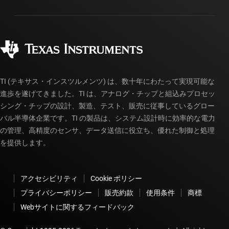
パッケージ
製造
ご注文に関する FAQ
品質と信頼性
コーポレート・シティズンシップ
販売特約店
myTI アカウントの FAQ
TI (テキサス・インスツルメンツ) は、数十年にわたって実現可能な
進歩を遂げてきました。TI は、アナログ・チップと組込みプロセッ
シング・チップの設計、製造、テスト、販売に従事しているグロー
バル半導体企業です。TI の製品は、システム設計時に効率的な電力
の管理、高精度のセンサ、データ送信に役立ち、優れた制御と処理
を提供します。
アクセシビリティ
Cookie ポリシー
プライバシーポリシー
販売約款
使用条件
商標
Webサイトに関するフィードバック