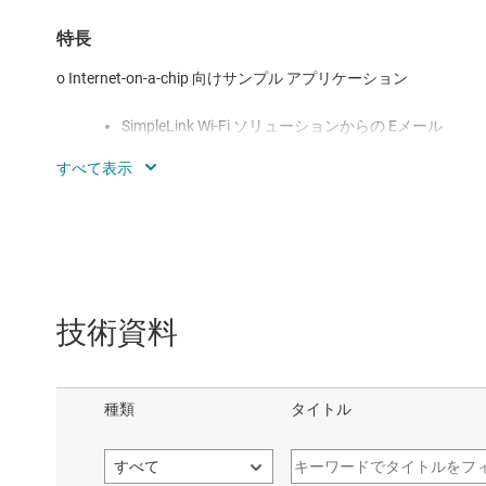
特長
o Internet-on-a-chip 向けサンプル アプリケーション
SimpleLink Wi-Fi ソリューションからの Eメール
インフォメーション センター：インターネットから
https サーバー: SimpleLink Wi-Fi ソリューシ
XMPP: IM チャット クライアント
シリアル インターフェイス
o Wi-Fi サンプル アプリケーション
技術資料
簡単な Wi-Fi 設定
ステーション モードと AP モード
TCP/UDP
セキュリティ：エンタープライズ/パーソナル、TLS/S
パワー マネージメント：ディープ スリープ、ハイバ