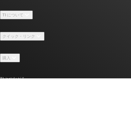
TI について
TI の概要
クイック・リンク
採用情報
お問い合わせ
ニュース
購入
TI E2E™ 設計サポート・フォーラム
ストーリー | チップ開発の舞台裏
TI API スイート
クロスリファレンス検索
TI とつながる
イベント
myTI 法人アカウント
カスタマー・サポート・センター
投資家向け情報
配送、お支払い、および税金
パッケージ
製造
ご注文に関する FAQ
品質と信頼性
コーポレート・シティズンシップ
販売特約店
myTI アカウントの FAQ