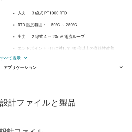
入力： 3 線式 PT1000 RTD
RTD 温度範囲： –50°C ～ 250°C
出力： 2 線式 4 ～ 20mA 電流ループ
エンドポイント FIT に対して 40 倍以上の直線性改善
を実現するアナログ RTD センサ線形化機能を搭載
リファレンス デザインには、理論と計算された誤差分
析、部品の選定、PCB レイアウト、測定結果が含まれ
ます
産業用
設計ファイルと製品
メモリと半導体の試験装置
電力分析器と電力量計（AC/DC）
設計ファイル