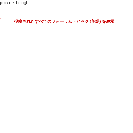
投稿されたすべてのフォーラムトピック (英語) を表示
コンテンツは、TI 投稿者やコミュニティ投稿者によって「現状のま
ま」提供されるもので、TI による仕様の追加を意図するものではあ
りません。
使用条件
をご確認ください。
TI 製品の品質、パッケージ、ご注文に関するお問い合わせは、
TI サ
ポート
をご覧ください。
TI について