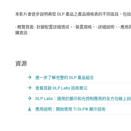
本影片會逐步說明典型 DLP 產品之產品規格表的不同區段，包
- 概覽頁面 - 針腳配置詳細資訊、- 裝置規格、- 詳細說明、- 應
購資訊
資源
進一步了解完整的 DLP 產品組合
查看其餘 DLP Labs 技術單元
DLP Labs：適用於顯示和光控制應用的全方位線上
應用說明：開始使用 TI DLP® 顯示技術