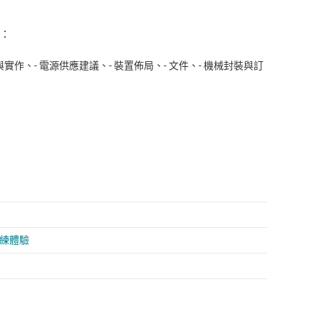
括：
用與實作、- 電源供應建議、- 裝置佈局、- 文件、- 機械封裝與訂
訓練體驗