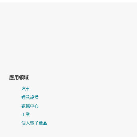
應用領域
汽車
通訊設備
數據中心
工業
個人電子產品