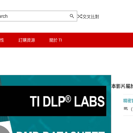
交叉比對
性
訂購資源
關於 TI
本影片屬
精密實
(