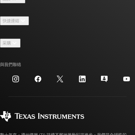
關於 TI 概覽
快速連結
人才招募
聯絡我們
新聞室
采購
TI E2E™ 設計支援論壇
我們的故事 | 晶片幕後
TI API 套件
交互參考搜索
與我們聯絡
活動
myTI 公司帳戶
客戶支援中心
投資人關系
運送、付款與稅金
封裝
製造
訂購 FAQ
品質與可靠性
企業公民
授權經銷商
myTI 帳戶常見問題解答