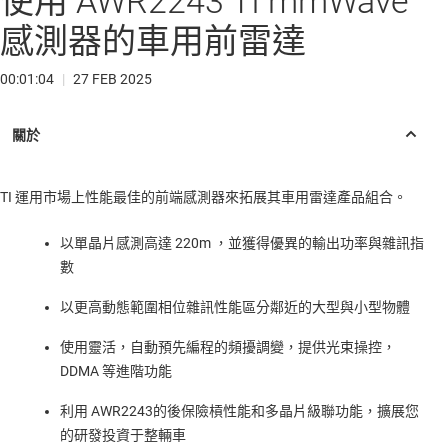
使用 AWR2243 TI mmWave
感測器的車用前雷達
00:01:04
|
27 FEB 2025
TI 運用市場上性能最佳的前端感測器來拓展其車用雷達產品組合。
以單晶片感測高達 220m ，並獲得優異的輸出功率與雜訊指
數
以更高動態範圍相位雜訊性能區分鄰近的大型與小型物體
使用靈活，自動預先編程的頻擾調變，提供光束操控，
DDMA 等進階功能
利用 AWR2243的後保險槓性能和多晶片級聯功能，擴展您
的研發投資于整輛車