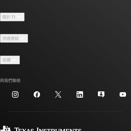
關於 TI
關於 TI 概覽
快速連結
人才招募
聯絡我們
新聞室
采購
TI E2E™ 設計支援論壇
我們的故事 | 晶片幕後
TI API 套件
交互參考搜索
與我們聯絡
活動
myTI 公司帳戶
客戶支援中心
投資人關系
運送、付款與稅金
封裝
製造
訂購 FAQ
品質與可靠性
企業公民
授權經銷商
myTI 帳戶常見問題解答