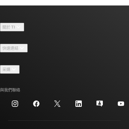
關於 TI
關於 TI 概覽
快速連結
人才招募
聯絡我們
新聞室
采購
TI E2E™ 設計支援論壇
我們的故事 | 晶片幕後
TI API 套件
交互參考搜索
與我們聯絡
活動
myTI 公司帳戶
客戶支援中心
投資人關系
運送、付款與稅金
封裝
製造
訂購 FAQ
品質與可靠性