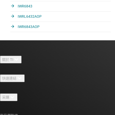
IWR6843
IWRL6432AOP
IWR6843AOP
關於 TI
關於 TI 概覽
快速連結
人才招募
聯絡我們
新聞室
采購
TI E2E™ 設計支援論壇
我們的故事 | 晶片幕後
TI API 套件
交互參考搜索