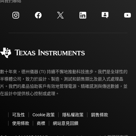
與我們聯絡
活動
myTI 公司帳戶
客戶支援中心
投資人關系
運送、付款與稅金
封裝
製造
訂購 FAQ
品質與可靠性
企業公民
授權經銷商
myTI 帳戶常見問題解答
數十年來，德州儀器 (TI) 持續不懈地推動科技進步。我們是全球性的
半導體公司，致力於設計、製造、測試和銷售類比及嵌入式處理晶
片。我們的產品協助客戶有效地管理電源、精確感測與傳送數據，並
在設計中提供核心控制或處理。
可及性
Cookie 政策
隱私權政策
銷售條款
使用條款
商標
網站意見回饋