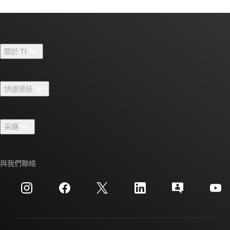
關於 TI
關於 TI 概覽
快速連結
人才招募
聯絡我們
新聞室
采購
TI E2E™ 設計支援論壇
我們的故事 | 晶片幕後
TI API 套件
交互參考搜索
與我們聯絡
活動
myTI 公司帳戶
客戶支援中心
投資人關系
運送、付款與稅金
封裝
製造
訂購 FAQ
品質與可靠性