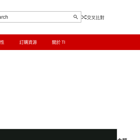
交叉比對
性
訂購資源
關於 TI