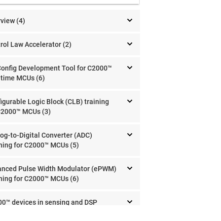
view (4)
rol Law Accelerator (2)
onfig Development Tool for C2000™
-time MCUs (6)
igurable Logic Block (CLB) training
C2000™ MCUs (3)
og-to-Digital Converter (ADC)
ning for C2000™ MCUs (5)
nced Pulse Width Modulator (ePWM)
ning for C2000™ MCUs (6)
0™ devices in sensing and DSP
essing applications (5)