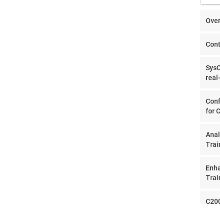
Over
Cont
SysC
real
Conf
for 
Anal
Trai
Enha
Trai
C200
proc