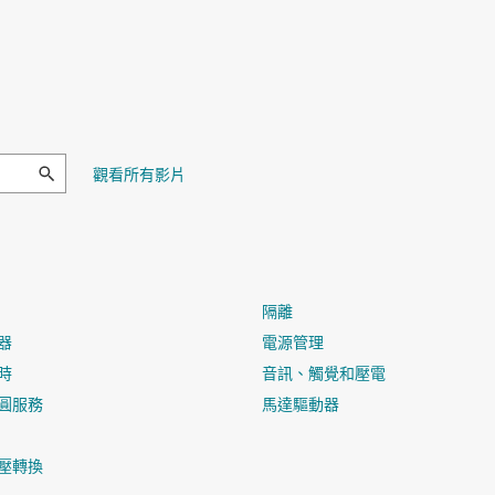
Intr
Intr
C200
Cont
觀看所有影片
Ethe
cont
Func
隔離
器
電源管理
時
音訊、觸覺和壓電
圓服務
馬達驅動器
壓轉換