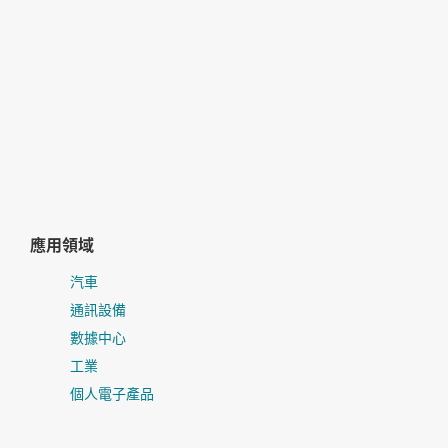
oduction to the F2837x series (2)
oduction to the F28004x series (2)
0™ real-time control MCU: Digital
rol Library (5)
rCAT® protocol: C2000™ real-time
roller (5)
應用領域
tional safety on C2000™ MCUs (3)
汽車
通訊設備
數據中心
工業
個人電子產品