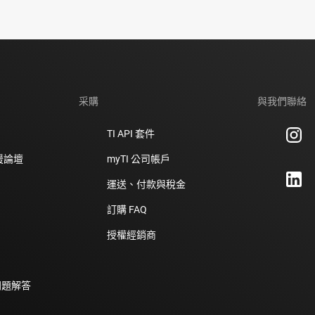
采購
與我們聯絡
TI API 套件
支援論壇
myTI 公司帳戶
運送、付款與稅金
訂購 FAQ
授權經銷商
問題解答