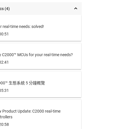
cs (4)
r real-time needs: solved!
00:51
 C2000™ MCUs for your real-time needs?
02:41
000™ 生態系統 5 分鐘概覽
05:31
 Product Update: C2000 real-time
trollers
20:58