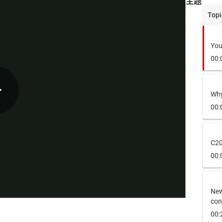
主题
Topi
You
00:
Why
Play
00:
C2
Video
00:
New
con
00: