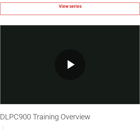
View series
Play
Video
DLPC900 Training Overview
|