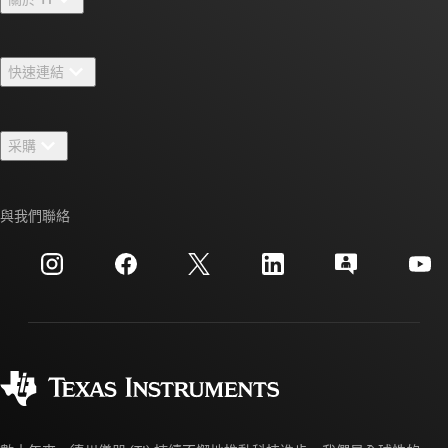
關於 TI 概覽
快速連結
人才招募
聯絡我們
新聞室
采購
TI E2E™ 設計支援論壇
我們的故事 | 晶片幕後
TI API 套件
交互參考搜索
與我們聯絡
活動
myTI 公司帳戶
客戶支援中心
投資人關系
運送、付款與稅金
封裝
製造
訂購 FAQ
品質與可靠性
企業公民
授權經銷商
myTI 帳戶常見問題解答