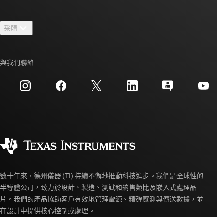
人才招募
聯絡我們
新聞室
采購
TI E2E™ 設計支援論壇
我們的故事 | 晶片幕後
TI API 套件
交互參考搜索
與我們聯絡
活動
myTI 公司帳戶
客戶支援中心
投資人關系
運送、付款與稅金
封裝
製造
訂購 FAQ
品質與可靠性
企業公民
授權經銷商
myTI 帳戶常見問題解答
數十年來，德州儀器 (TI) 持續不懈地推動科技進步。我們是全球性的
半導體公司，致力於設計、製造、測試和銷售類比及嵌入式處理晶
片。我們的產品協助客戶有效地管理電源、精確感測與傳送數據，並
在設計中提供核心控制或處理。