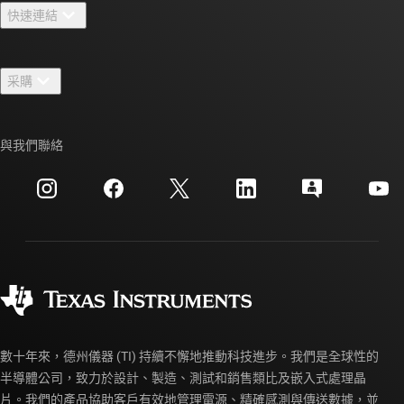
快速連結
人才招募
聯絡我們
新聞室
采購
TI E2E™ 設計支援論壇
我們的故事 | 晶片幕後
TI API 套件
交互參考搜索
與我們聯絡
活動
myTI 公司帳戶
客戶支援中心
投資人關系
運送、付款與稅金
封裝
製造
訂購 FAQ
品質與可靠性
企業公民
授權經銷商
myTI 帳戶常見問題解答
數十年來，德州儀器 (TI) 持續不懈地推動科技進步。我們是全球性的
半導體公司，致力於設計、製造、測試和銷售類比及嵌入式處理晶
片。我們的產品協助客戶有效地管理電源、精確感測與傳送數據，並