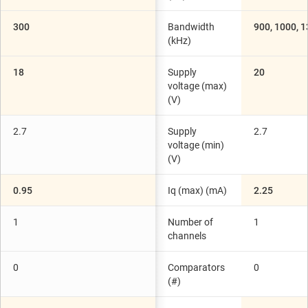
300
Bandwidth
900, 1000, 
(kHz)
18
Supply
20
voltage (max)
(V)
2.7
Supply
2.7
voltage (min)
(V)
0.95
Iq (max) (mA)
2.25
1
Number of
1
channels
0
Comparators
0
(#)