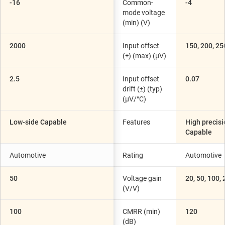
-16
Common-
-4
mode voltage
(min) (V)
2000
Input offset
150, 200, 25
(±) (max) (µV)
2.5
Input offset
0.07
drift (±) (typ)
(µV/°C)
Low-side Capable
Features
High precisi
Capable
Automotive
Rating
Automotive
50
Voltage gain
20, 50, 100,
(V/V)
100
CMRR (min)
120
(dB)