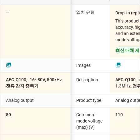
—
일치 유형
Drop-in rep
This product
accuracy, hi
and an ext
mode voltag
최신 대체 
Images
AEC-Q100, -16~80V, 500kHz
Description
AEC-Q100, 
전류 감지 증폭기
1.3MHz, 
Analog output
Product type
Analog outp
80
Common-
110
mode voltage
(max) (V)