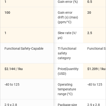
1
Gain error (%)
0.5
100
Gain error
20
drift (±) (max)
(ppm/°C)
1
Slew rate (V/
2.5
µs)
Functional Safety-Capable
TI functional
Functional S
safety
category
$2.144 | 1ku
Price|Quantity
$1.209 | 1ku
(USD)
-40 to 125
Operating
-40 to 125
temperature
range (°C)
2.9 x 2.8
Package size
2.9 x 2.8