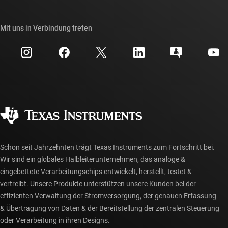
TI E2E™-Design-Support-Foren
Unsere Geschichten | Hinter dem Chip
API-Suiten von TI
Querverweis-Suche
Mit uns in Verbindung treten
Veranstaltungen
myTI-Firmenkonto
Kundensupportzentrum
Investorenbeziehungen
Versand, Zahlung und Steuern
Gehäuse
Fertigung
Häufig gestellte Fragen zu Bestellungen
Qualität & Zuverlässigkeit
Gesellschaftliches Engagement
Autorisierte Händler
myTI-Konto FAQs
Schon seit Jahrzehnten trägt Texas Instruments zum Fortschritt bei.
Wir sind ein globales Halbleiterunternehmen, das analoge &
eingebettete Verarbeitungschips entwickelt, herstellt, testet &
vertreibt. Unsere Produkte unterstützen unsere Kunden bei der
effizienten Verwaltung der Stromversorgung, der genauen Erfassung
& Übertragung von Daten & der Bereitstellung der zentralen Steuerung
oder Verarbeitung in ihren Designs.