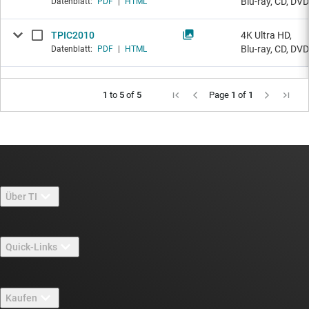
Blu-ray, CD, DVD
Datenblatt:
PDF
|
HTML
TPIC2010
4K Ultra HD,
Blu-ray, CD, DVD
Datenblatt:
PDF
|
HTML
1
to
5
of
5
Page
1
of
1
Über TI
Über TI – Überblick
Quick-Links
Stellenangebote
Kontakt
Newsroom
Kaufen