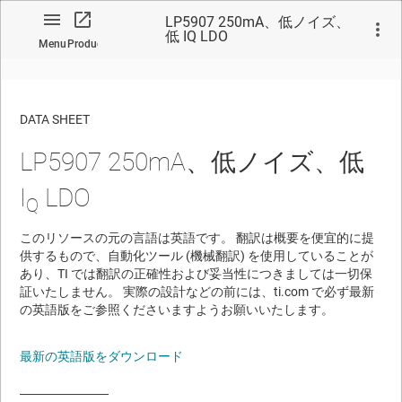
LP5907 250mA、低ノイズ、
低 IQ LDO
Menu
Product
DATA SHEET
LP5907 250mA、低ノイズ、低
No matches found.
I
LDO
Q
このリソースの元の言語は英語です。 翻訳は概要を便宜的に提
供するもので、自動化ツール (機械翻訳) を使用していることが
あり、TI では翻訳の正確性および妥当性につきましては一切保
証いたしません。 実際の設計などの前には、ti.com で必ず最新
の英語版をご参照くださいますようお願いいたします。
最新の英語版をダウンロード