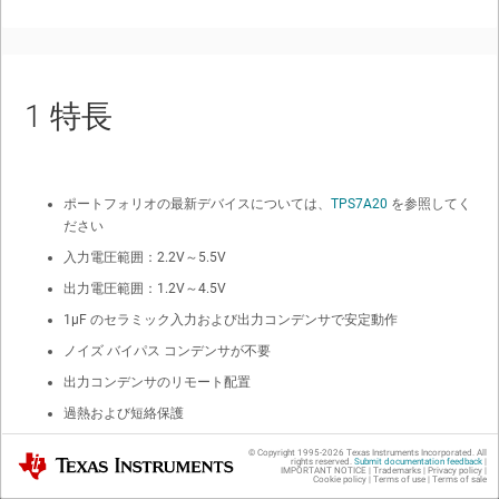
1
特長
ポートフォリオの最新デバイスについては、
TPS7A20
を参照してく
ださい
入力電圧範囲：2.2V～5.5V
出力電圧範囲：1.2V～4.5V
1µF のセラミック入力および出力コンデンサで安定動作
ノイズ バイパス コンデンサが不要
出力コンデンサのリモート配置
過熱および短絡保護
動作時接合部温度：-40℃～125℃
© Copyright 1995-
2026
Texas Instruments Incorporated. All
Texas Instruments
rights reserved.
Submit documentation feedback
|
IMPORTANT NOTICE
|
Trademarks
|
Privacy policy
|
低い出力電圧ノイズ：6.5µV
未満
RMS
Cookie policy
|
Terms of use
|
Terms of sale