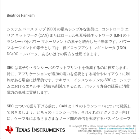
Beatrice Fankem
システム ベース チップ (SBC) の最もシンプルな形態は、コントローラ エ
リア ネットワーク (CAN) またはローカル相互接続ネットワーク (LIN) のト
ランシーバをパワー マネージメントの素子と統合した半導体です。パワー
マネージメントの素子としては、低ドロップアウト レギュレータ (LDO)、
DC/DC コンバータ、あるいはその両方を使用できます。
SBC は素子やトランシーバのフットプリントを低減するのに役立ちます。
特に、アプリケーションが追加の電力を必要とする場合やレイアウトに制
約がある場合に効果的です。テキサス・インスツルメンの SBC は、システ
ムにおけるエネルギー消費も削減できるため、バッテリ寿命の延長と消費
電力の低減に貢献します。
SBC について掘り下げる前に、CAN と LIN のトランシーバについて確認し
ておきましょう。どちらのトランシーバも、それぞれのテクノロジー向け
に、ケーブルによるさまざまなノード間の通信を実現するバス インターフ
ェイスです。トランシーバはプロセッサ A からシングルエンドの情報を受
© Copyright 1995-
2026
Texas Instruments Incorporated. All
Texas Instruments
rights reserved.
Submit documentation feedback
|
け取り、それを差動信号に変換してケーブルで伝送します。受信トランシ
IMPORTANT NOTICE
|
Trademarks
|
Privacy policy
|
Cookie policy
|
Terms of use
|
Terms of sale
ーバは差動信号を受け取り、それをシングルエンドに戻してから、さらな