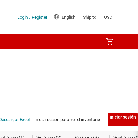
je
Interruptores del lado de tierra
y procesadores
MOSFET
s
Circuitos integrados multicanal (PMIC)
a DDR
Circuitos integrados de alimentación a trav
Iniciar sesión
Descargar Excel
Iniciar sesión para ver el inventario
das
Interruptores y controladores de protección
out (max) (A)
Vin (max) (V)
Vin (min) (V)
Vout (max) (