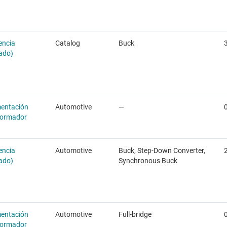
encia
Catalog
Buck
rado)
mentación
Automotive
—
sformador
encia
Automotive
Buck, Step-Down Converter,
rado)
Synchronous Buck
mentación
Automotive
Full-bridge
sformador