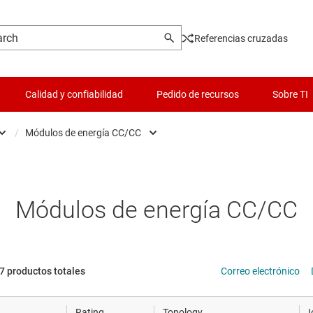
Referencias cruzadas
Calidad y confiabilidad
Pedido de recursos
Sobre TI
/
Módulos de energía CC/CC
es
Reguladores de conmutación CA/CC
Lógica y traducción de volta
 y piezoeléctrica
Módulos de energía CC/CC
Microcontroladores (MCU) 
Módulos de energía CC/CC
cronización
Reguladores conmutados CC/CC
Controladores para motore
s de datos
Circuitos integrados de alimentación para memori
Administración de potencia
7 productos totales
Correo electrónico
hip y oblea
Controladores de compuertas
Radiofrecuencia y microon
Rating
Topology
I