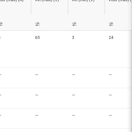
Etapas de potencia
y OLED
s
Secuenciadores
Relés de estado sólido
3
65
3
24
Supervisor & reset ICs
Referencias de tensión
—
—
—
—
—
—
—
—
—
—
—
—