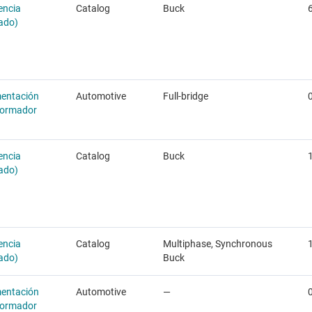
encia
Catalog
Buck
rado)
mentación
Automotive
Full-bridge
sformador
encia
Catalog
Buck
rado)
encia
Catalog
Multiphase, Synchronous
rado)
Buck
mentación
Automotive
—
sformador