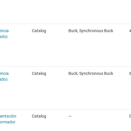
encia
Catalog
Buck, Synchronous Buck
4
rado)
encia
Catalog
Buck, Synchronous Buck
6
rado)
mentación
Catalog
—
sformador