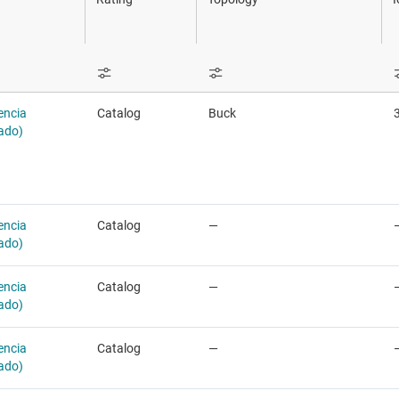
LP
Controladores e interruptores de lado alto
Sensores
Controladores y alimentación para pantallas LCD 
Interruptores y multiplexore
Controladores LED
Conectividad inalámbrica
encia
Catalog
Buck
Reguladores lineales y de baja salida (LDO)
rado)
Interruptores de carga
encia
Catalog
—
rado)
encia
Catalog
—
rado)
encia
Catalog
—
rado)