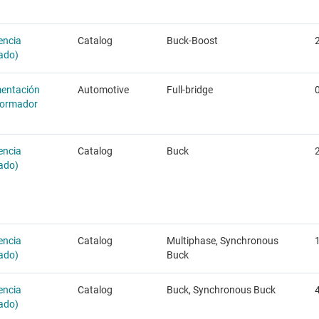
encia
Catalog
Buck-Boost
rado)
mentación
Automotive
Full-bridge
sformador
encia
Catalog
Buck
rado)
encia
Catalog
Multiphase, Synchronous
rado)
Buck
encia
Catalog
Buck, Synchronous Buck
4
rado)