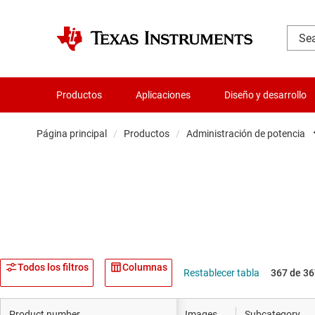
Productos
Aplicaciones
Diseño y desarrollo
Página principal
/
Productos
/
Administración de potencia
Amplificador
Audio, háptica
Relojes y sin
Convertidore
Todos los filtros
Columnas
Restablecer tabla
367 de 36
Servicios de c
Product number
Images
Subcategory