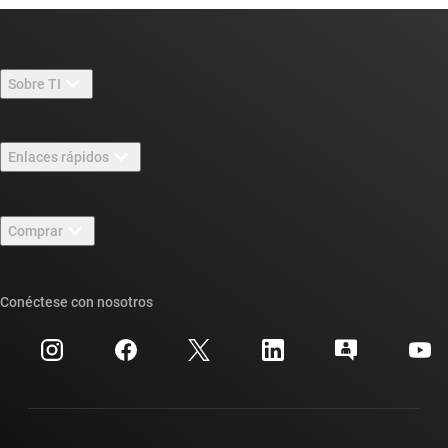
Sobre TI
Información general sobre Acerca de TI
Enlaces rápidos
Carreras laborales
Contáctenos
Sala de redacción
Comprar
Foros de soporte de diseño de TI E2E™
Nuestras historias | Detrás del chip
Suites de API de TI
Búsqueda de referencias cruzadas
Conéctese con nosotros
Eventos
Cuentas de empresa myTI
Centro de atención al cliente
Relaciones con los inversionistas
Envío, pago e impuestos
Empaque
Fabricación
Preguntas frecuentes sobre pedidos
Calidad y confiabilidad
Ciudadanía corporativa