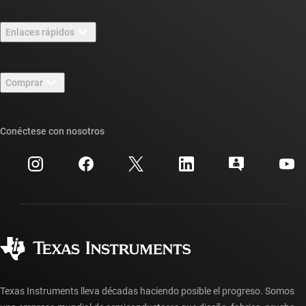
Información general sobre Acerca de TI
Enlaces rápidos
Carreras laborales
Contáctenos
Sala de redacción
Comprar
Foros de soporte de diseño de TI E2E™
Nuestras historias | Detrás del chip
Suites de API de TI
Búsqueda de referencias cruzadas
Conéctese con nosotros
Eventos
Cuentas de empresa myTI
Centro de atención al cliente
Relaciones con los inversionistas
Envío, pago e impuestos
Empaque
Fabricación
Preguntas frecuentes sobre pedidos
Calidad y confiabilidad
Ciudadanía corporativa
Distribuidores autorizados
Preguntas frecuentes sobre la cuenta myTI
Texas Instruments lleva décadas haciendo posible el progreso. Somos